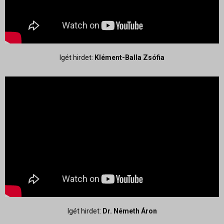
Igét hirdet:
Klément-Balla Zsófia
Igét hirdet:
Dr. Németh Áron