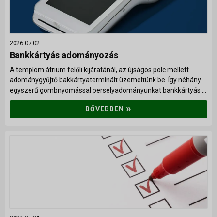
Alapítvány
Önkéntes szolgálatok
2026.07.02
ÚJ VAGYOK ITT
Bankkártyás adományozás
A templom átrium felőli kijáratánál, az újságos polc mellett
adománygyűjtő bakkártyaterminált üzemeltünk be. Így néhány
egyszerű gombnyomással perselyadományunkat bankkártyás ...
»
BŐVEBBEN