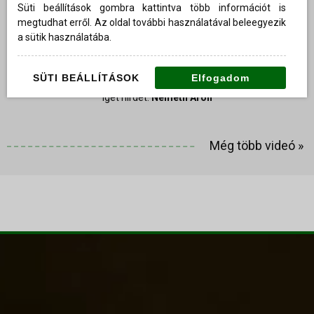
Süti beállítások gombra kattintva több információt is
megtudhat erről. Az oldal további használatával beleegyezik
a sütik használatába.
SÜTI BEÁLLÍTÁSOK
Elfogadom
Igét hirdet:
Németh Áron
Még több videó
»