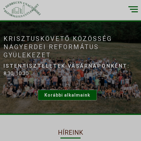
×
KRISZTUSKÖVETŐ KÖZÖSSÉG
NAGYERDEI REFORMÁTUS
RÓLUNK
GYÜLEKEZET
▼
Küldetésünk
ISTENTISZTELETEK VASÁRNAPONKÉNT:
8:30, 10:30
Történetünk
Épületeink
Korábbi alkalmaink
Munkatársaink
Galéria
Szivárvány
HÍREINK
ALKALMAINK
▼