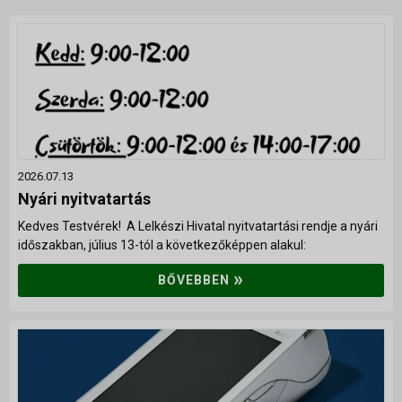
Istentiszteletek
Érdeklődőknek
Gyerekeknek
Fiataloknak
Felnőtteknek
2026.07.13
Kamarakórus
Nyári nyitvatartás
Többgenerációs tábor
Kedves Testvérek! A Lelkészi Hivatal nyitvatartási rendje a nyári
időszakban, július 13-tól a következőképpen alakul:
NAPTÁR
»
BŐVEBBEN
KAPCSOLAT
TÁMOGATÁS
▼
Adakozás