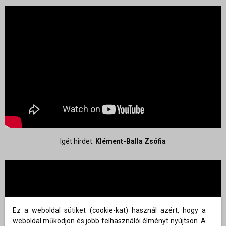
Igét hirdet:
Klément-Balla Zsófia
Ez a weboldal sütiket (cookie-kat) használ azért, hogy a
weboldal működjön és jobb felhasználói élményt nyújtson. A