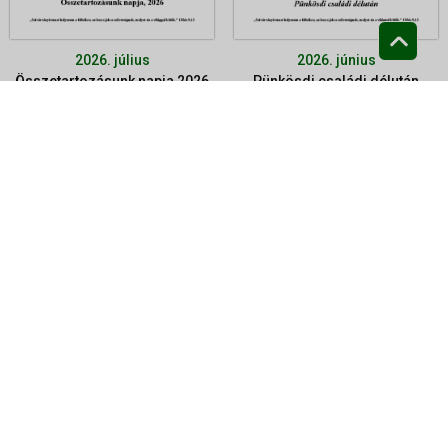
2026. július
2026. június
Összetartozásunk napja 2026
Pünkösdi családi délután
2026. május
2026. április
Lelkészbeiktatás
Felnőttek konfirmációja