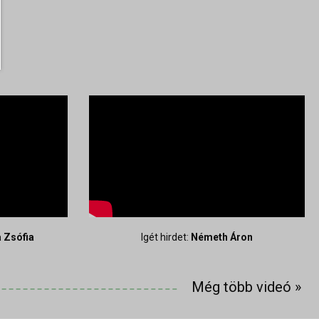
 Zsófia
Igét hirdet:
Németh Áron
Még több videó
»