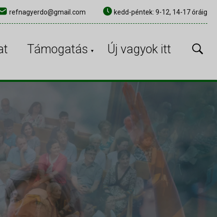
refnagyerdo@gmail.com
kedd-péntek: 9-12, 14-17 óráig
×
at
Támogatás
Új vagyok itt