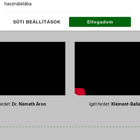
használatába.
LEGUTÓBBI IGEHIRDETÉSEINK
SÜTI BEÁLLÍTÁSOK
Elfogadom
hirdet:
Dr. Németh Áron
Igét hirdet:
Klément-Balla