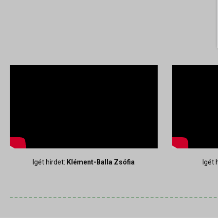
Igét hirdet:
Klément-Balla Zsófia
Igét 