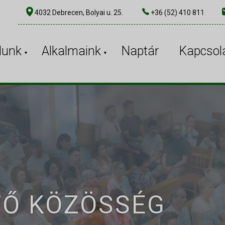
4032 Debrecen, Bolyai u. 25.
+36 (52) 410 811
lunk
Alkalmaink
Naptár
Kapcsol
TŐ KÖZÖSSÉG