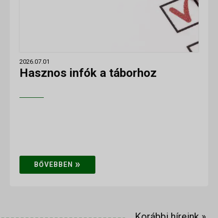
2026.07.01
Hasznos infók a táborhoz
»
BŐVEBBEN
Korábbi híreink
»