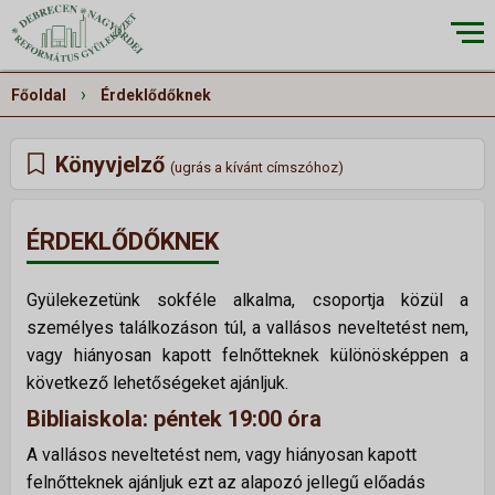
×
›
Főoldal
Érdeklődőknek
Könyvjelző
(ugrás a kívánt címszóhoz)
RÓLUNK
▼
Küldetésünk
ÉRDEKLŐDŐKNEK
Történetünk
Gyülekezetünk sokféle alkalma, csoportja közül a
Épületeink
személyes találkozáson túl, a vallásos neveltetést nem,
Munkatársaink
vagy hiányosan kapott felnőtteknek különösképpen a
Galéria
következő lehetőségeket ajánljuk.
Bibliaiskola:
péntek 19:00 óra
Szivárvány
A vallásos neveltetést nem, vagy hiányosan kapott
felnőtteknek ajánljuk ezt az alapozó jellegű előadás
ALKALMAINK
▼