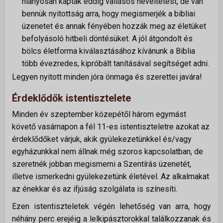
hiányosan kaptak eddig vallásos neveltetést, de van
bennük nyitottság arra, hogy megismerjék a bibliai
üzenetet és annak fényében hozzák meg az életüket
befolyásoló hitbeli döntésüket. A jól átgondolt és
bölcs életforma kiválasztásához kívánunk a Biblia
több évezredes, kipróbált tanításával segítséget adni.
Legyen nyitott minden jóra önmaga és szerettei javára!
Érdeklődők istentisztelete
Minden év szeptember közepétől három egymást
követő vasárnapon a fél 11-es istentiszteletre azokat az
érdeklődőket várjuk, akik gyülekezetünkkel és/vagy
egyházunkkal nem állnak még szoros kapcsolatban, de
szeretnék jobban megismerni a Szentírás üzenetét,
illetve ismerkedni gyülekezetünk életével. Az alkalmakat
az énekkar és az ifjúság szolgálata is színesíti.
Ezen istentiszteletek végén lehetőség van arra, hogy
néhány perc erejéig a lelkipásztorokkal találkozzanak és