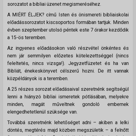
sorozatot a bibliai üzenet megismeréséhez.
Istentiszteletek
A MIÉRT ÉLJEK? című Isten és önismereti bibliaiskolai
Érdeklődőknek
előadássorozatot kiscsoportos formában tartjuk. Minden
Gyerekeknek
évben szeptember utolsó péntek este 7 órakor kezdődik
a 15-ös teremben.
Fiataloknak
Az ingyenes előadásokon való részvétel önkéntes és
Felnőtteknek
nem jár semmilyen előzetes kötelezettséggel (nincs
Kamarakórus
feleltetés, nincs vizsga!). Jegyzetfüzetet és ha van
Többgenerációs tábor
Bibliát, énekeskönyvet célszerű hozni. De itt vannak
közpéldányok is a teremben.
NAPTÁR
A 25 részes sorozat előadásaival szeretnénk segítségül
lenni a hiányzó bibliai ismeretek pótlásában, melyekre
KAPCSOLAT
minden, magát műveltnek gondoló embernek
elengedhetetlenül szüksége van.
TÁMOGATÁS
▼
Továbbá szeretnénk lehetőséget adni – akiben a lelki
Adakozás
döntés, megtérés majd közben megszületik – a felnőtt