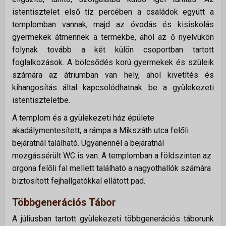
istentisztelet első tíz percében a családok együtt a
templomban vannak, majd az óvodás és kisiskolás
gyermekek átmennek a termekbe, ahol az ő nyelvükön
folynak tovább a két külön csoportban tartott
foglalkozások. A bölcsődés korú gyermekek és szüleik
számára az átriumban van hely, ahol kivetítés és
kihangosítás által kapcsolódhatnak be a gyülekezeti
istentiszteletbe.
A templom és a gyülekezeti ház épülete
akadálymentesített, a rámpa a Mikszáth utca felőli
bejáratnál található. Ugyanennél a bejáratnál
mozgássérült WC is van. A templomban a földszinten az
orgona felőli fal mellett található a nagyothallók számára
biztosított fejhallgatókkal ellátott pad.
Többgenerációs Tábor
A júliusban tartott gyülekezeti többgenerációs táborunk