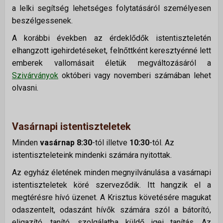
a lelki segítség lehetséges folytatásáról személyesen
beszélgessenek.
A korábbi években az érdeklődők istentiszteletén
elhangzott igehirdetéseket, felnőttként keresztyénné lett
emberek vallomásait életük megváltozásáról a
Szivárványok
októberi vagy novemberi számában lehet
olvasni.
Vasárnapi istentiszteletek
Minden
vasárnap 8:30
-tól illetve
10:30
-tól. Az
istentiszteleteink mindenki számára nyitottak.
Az egyház életének minden megnyilvánulása a vasárnapi
istentiszteletek köré szerveződik. Itt hangzik el a
megtérésre hívó üzenet. A Krisztus követésére magukat
odaszentelt, odaszánt hívők számára szól a bátorító,
eligazító, tanító, szolgálatba küldő igei tanítás. Az