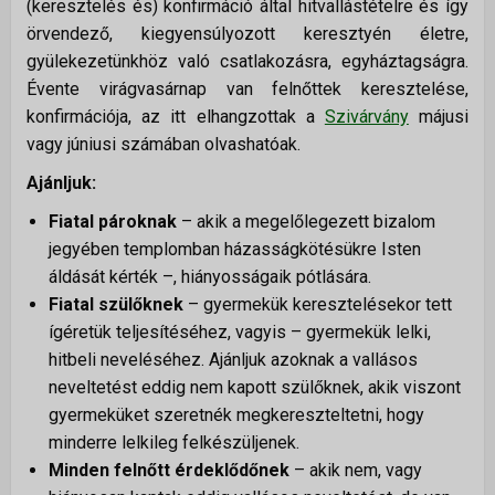
Alapítvány
(keresztelés és) konfirmáció által hitvallástételre és így
örvendező, kiegyensúlyozott keresztyén életre,
Önkéntes szolgálatok
gyülekezetünkhöz való csatlakozásra, egyháztagságra.
Évente virágvasárnap van felnőttek keresztelése,
ÚJ VAGYOK ITT
konfirmációja, az itt elhangzottak a
Szivárvány
májusi
vagy júniusi számában olvashatóak.
Ajánljuk:
Fiatal pároknak
– akik a megelőlegezett bizalom
jegyében templomban házasságkötésükre Isten
áldását kérték –, hiányosságaik pótlására.
Fiatal szülőknek
– gyermekük keresztelésekor tett
ígéretük teljesítéséhez, vagyis – gyermekük lelki,
hitbeli neveléséhez. Ajánljuk azoknak a vallásos
neveltetést eddig nem kapott szülőknek, akik viszont
gyermeküket szeretnék megkereszteltetni, hogy
minderre lelkileg felkészüljenek.
Minden felnőtt érdeklődőnek
– akik nem, vagy