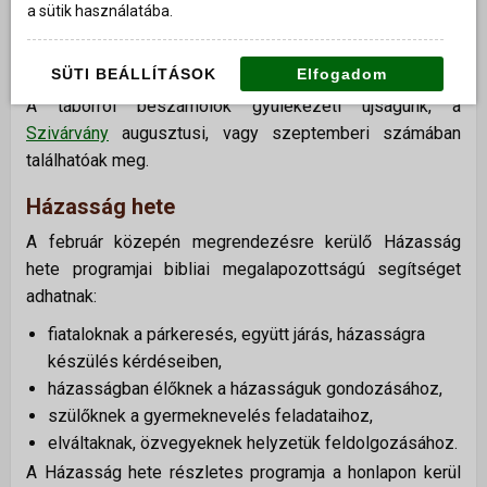
a sütik használatába.
Esténként áhítat és közös éneklés.
Az érdeklődőket is szeretettel várjuk.
SÜTI BEÁLLÍTÁSOK
Elfogadom
A táborról beszámolók gyülekezeti újságunk, a
Szivárvány
augusztusi, vagy szeptemberi számában
találhatóak meg.
Házasság hete
A február közepén megrendezésre kerülő Házasság
hete programjai bibliai megalapozottságú segítséget
adhatnak:
fiataloknak a párkeresés, együtt járás, házasságra
készülés kérdéseiben,
házasságban élőknek a házasságuk gondozásához,
szülőknek a gyermeknevelés feladataihoz,
elváltaknak, özvegyeknek helyzetük feldolgozásához.
A Házasság hete részletes programja a honlapon kerül