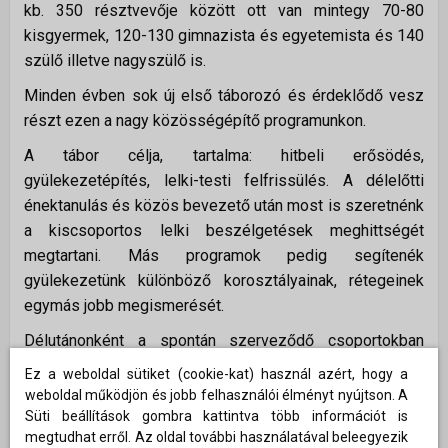
kb. 350 résztvevője között ott van mintegy 70-80
kisgyermek, 120-130 gimnazista és egyetemista és 140
szülő illetve nagyszülő is.
Minden évben sok új első táborozó és érdeklődő vesz
részt ezen a nagy közösségépítő programunkon.
A tábor célja, tartalma: hitbeli erősödés,
gyülekezetépítés, lelki-testi felfrissülés. A délelőtti
énektanulás és közös bevezető után most is szeretnénk
a kiscsoportos lelki beszélgetések meghittségét
megtartani. Más programok pedig segítenék
gyülekezetünk különböző korosztályainak, rétegeinek
egymás jobb megismerését.
Délutánonként a spontán szerveződő csoportokban
nagyszerű kirándulás, sport, játék, kézműves program,
Ez a weboldal sütiket (cookie-kat) használ azért, hogy a
vetélkedő, strandolás a tábor gyermek- és
weboldal működjön és jobb felhasználói élményt nyújtson. A
úszómedencéjében, valamint elcsendesedésre is van
Süti beállítások gombra kattintva több információt is
megtudhat erről. Az oldal további használatával beleegyezik
lehetőség.