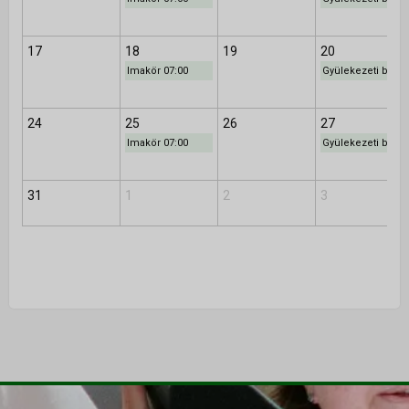
Istentiszteletek
17
18
19
20
Érdeklődőknek
Imakör 07:00
Gyülekezeti bibliaóra 10:00
Gyerekeknek
Fiataloknak
24
25
26
27
Imakör 07:00
Gyülekezeti bibliaóra 10:00
Felnőtteknek
Kamarakórus
31
1
2
3
Többgenerációs tábor
NAPTÁR
KAPCSOLAT
TÁMOGATÁS
▼
Adakozás