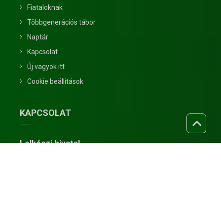
Fiataloknak
Többgenerációs tábor
Naptár
Kapcsolat
Új vagyok itt
Cookie beállítások
KAPCSOLAT
Lelkészi hivatal
4032 Debrecen, Bolyai u. 25.
+36 (52) 410 811
refnagyerdo@gmail.com