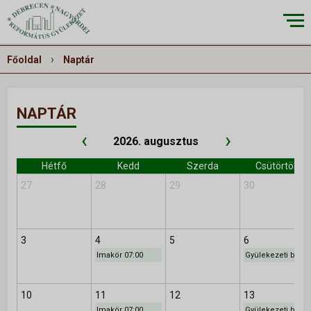
×
›
Főoldal
Naptár
NAPTÁR
RÓLUNK
▼
‹
›
2026. augusztus
Küldetésünk
Hétfő
Kedd
Szerda
Csütörtök
Történetünk
27
28
29
30
Épületeink
Munkatársaink
Galéria
3
4
5
6
Imakör 07:00
Gyülekezeti bibliaóra 10:00
Szivárvány
10
11
12
13
ALKALMAINK
▼
Imakör 07:00
Gyülekezeti bibliaóra 10:00