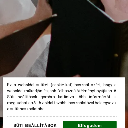
Alapítvány
Önkéntes szolgálatok
ÚJ VAGYOK ITT
Ez a weboldal sütiket (cookie-kat) használ azért, hogy a
weboldal működjön és jobb felhasználói élményt nyújtson. A
Süti beállítások gombra kattintva több információt is
megtudhat erről. Az oldal további használatával beleegyezik
a sütik használatába.
SÜTI BEÁLLÍTÁSOK
Elfogadom