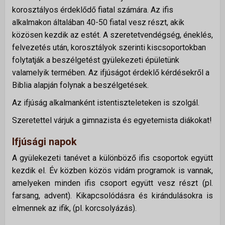
Alapítvány
korosztályos érdeklődő fiatal számára. Az ifis
Önkéntes szolgálatok
alkalmakon általában 40-50 fiatal vesz részt, akik
közösen kezdik az estét. A szeretetvendégség, éneklés,
felvezetés után, korosztályok szerinti kiscsoportokban
ÚJ VAGYOK ITT
folytatják a beszélgetést gyülekezeti épületünk
valamelyik termében. Az ifjúságot érdeklő kérdésekről a
Biblia alapján folynak a beszélgetések.
Az ifjúság alkalmanként istentiszteleteken is szolgál.
Szeretettel várjuk a gimnazista és egyetemista diákokat!
Ifjúsági napok
A gyülekezeti tanévet a különböző ifis csoportok együtt
kezdik el. Év közben közös vidám programok is vannak,
amelyeken minden ifis csoport együtt vesz részt (pl.
farsang, advent). Kikapcsolódásra és kirándulásokra is
elmennek az ifik, (pl. korcsolyázás).