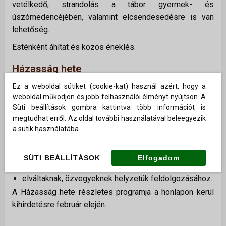
vetélkedő, strandolás a tábor gyermek- és
úszómedencéjében, valamint
elcsendesedésre is van
lehetőség
.
Esténként áhítat és közös éneklés.
Házasság hete
A február közepén megrendezésre kerülő Házasság
Ez a weboldal sütiket (cookie-kat) használ azért, hogy a
weboldal működjön és jobb felhasználói élményt nyújtson. A
hete programjai bibliai megalapozottságú segítséget
Süti beállítások gombra kattintva több információt is
adhatnak:
megtudhat erről. Az oldal további használatával beleegyezik
fiataloknak a párkeresés, együtt járás, házasságra
a sütik használatába.
készülés kérdéseiben,
házasságban élőknek a házasságuk gondozásához,
SÜTI BEÁLLÍTÁSOK
Elfogadom
szülőknek a gyermeknevelés feladataihoz,
elváltaknak, özvegyeknek helyzetük feldolgozásához.
A Házasság hete részletes programja a honlapon kerül
kihirdetésre február elején.