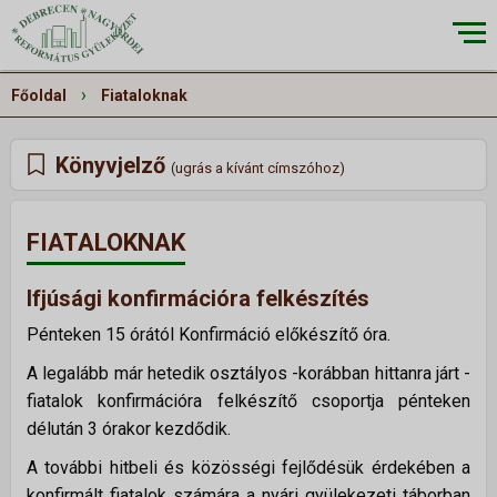
×
›
Főoldal
Fiataloknak
Könyvjelző
(ugrás a kívánt címszóhoz)
RÓLUNK
▼
Küldetésünk
FIATALOKNAK
Történetünk
Ifjúsági konfirmációra felkészítés
Épületeink
Pénteken 15 órától Konfirmáció előkészítő óra.
Munkatársaink
A legalább már hetedik osztályos -korábban hittanra járt -
Galéria
fiatalok konfirmációra felkészítő csoportja pénteken
Szivárvány
délután 3 órakor kezdődik.
A további hitbeli és közösségi fejlődésük érdekében a
ALKALMAINK
▼
konfirmált fiatalok számára a nyári gyülekezeti táborban