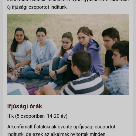
új ifjúsági csoportot indítunk.
Istentiszteletek
Érdeklődőknek
Gyerekeknek
Fiataloknak
Felnőtteknek
Kamarakórus
Többgenerációs tábor
NAPTÁR
KAPCSOLAT
Ifjúsági órák
TÁMOGATÁS
Ifik (5 csoportban: 14-20 év)
▼
A konfirmált fiataloknak évente új ifjúsági csoportot
Adakozás
indítunk, de ezek az alkalmak nyitottak minden