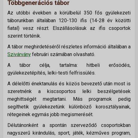
Többgenerációs tábor
Az utóbbi években a körülbelül 350 fős gyülekezeti
táborunkban általában 120-130 ifis (14-28 év közötti
fiatal) vesz részt. Elszállásolásuk az ifis csoportok
szerint történik.
A tábor meghirdetéséről részletes információ általában a
Szivárvány
februári számában olvasható.
A tábor célja, tartalma: hitbeli erősödés,
gyülekezetépítés, lelki-testi felfrissülés.
A délelőtti énektanulás és közös bevezető után most is
szeretnénk a kiscsoportos lelki beszélgetések
meghittségét megtartani. Más programok pedig
segíthetik gyülekezetünk különböző korosztályainak,
rétegeinek egymás jobb megismerését.
Délutánonként a spontán szerveződő csoportokban
nagyszerű kirándulás, sport, játék, kézműves program,