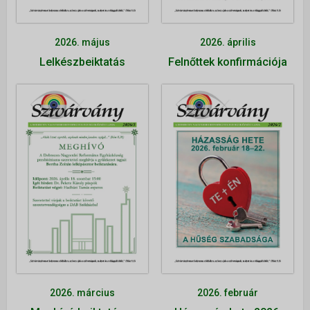
Alapítvány
Önkéntes szolgálatok
2026. május
2026. április
Lelkészbeiktatás
Felnőttek konfirmációja
ÚJ VAGYOK ITT
2026. március
2026. február