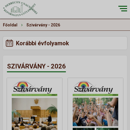
×
›
Főoldal
Szivárvány - 2026
Korábbi évfolyamok
RÓLUNK
▼
Küldetésünk
SZIVÁRVÁNY - 2026
Történetünk
Épületeink
Munkatársaink
Galéria
Szivárvány
ALKALMAINK
▼