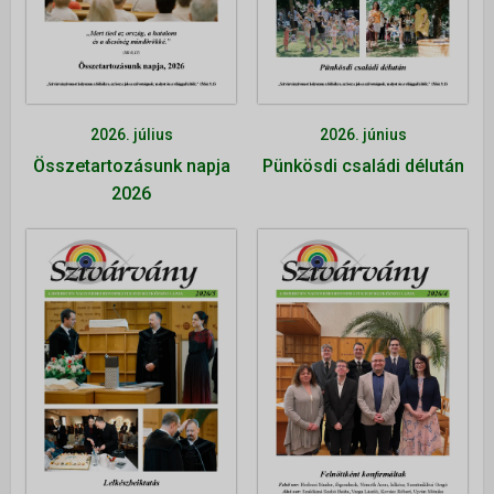
Istentiszteletek
Érdeklődőknek
Gyerekeknek
2026. július
2026. június
Fiataloknak
Összetartozásunk napja
Pünkösdi családi délután
Felnőtteknek
2026
Kamarakórus
Többgenerációs tábor
NAPTÁR
KAPCSOLAT
TÁMOGATÁS
▼
Adakozás