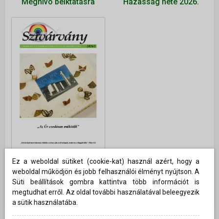
Meghívó beiktatásra
Házasság hete 2026.
Ez a weboldal sütiket (cookie-kat) használ azért, hogy a
2026. január
weboldal működjön és jobb felhasználói élményt nyújtson. A
"Az Úr csodásan
Süti beállítások gombra kattintva több információt is
működik"
megtudhat erről. Az oldal további használatával beleegyezik
a sütik használatába.