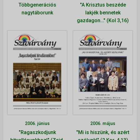
Többgenerációs
"A Krisztus beszéde
nagytáborunk
lakjék bennetek
gazdagon..." (Kol 3,16)
2006. június
2006. május
"Ragaszkodjunk
"Mi is hiszünk, és azért