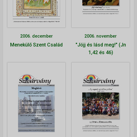
Istentiszteletek
Érdeklődőknek
Gyerekeknek
2006. november
2006. december
Fiataloknak
"Jöjj és lásd meg!" (Jn
Menekülő Szent Család
Felnőtteknek
1,42 és 46)
Kamarakórus
Többgenerációs tábor
NAPTÁR
KAPCSOLAT
TÁMOGATÁS
▼
Adakozás