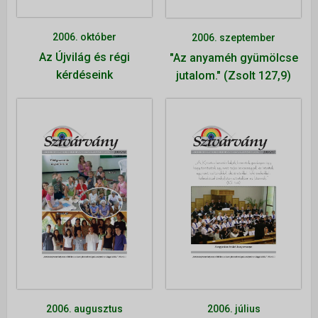
Alapítvány
Önkéntes szolgálatok
2006. október
2006. szeptember
Az Újvilág és régi
"Az anyaméh gyümölcse
ÚJ VAGYOK ITT
kérdéseink
jutalom." (Zsolt 127,9)
2006. augusztus
2006. július