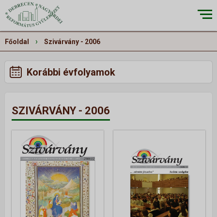
×
›
Főoldal
Szivárvány - 2006
Korábbi évfolyamok
RÓLUNK
▼
Küldetésünk
SZIVÁRVÁNY - 2006
Történetünk
Épületeink
Munkatársaink
Galéria
Szivárvány
ALKALMAINK
▼