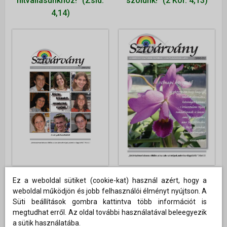
hitvallásunkhoz!" (Zsid.
szólunk!" (2 Kor. 4,13)
4,14)
2006. március
2006. április
Ez a weboldal sütiket (cookie-kat) használ azért, hogy a
weboldal működjön és jobb felhasználói élményt nyújtson. A
Nőnapi köszöntő
"Krisztus feltámadott...
Süti beállítások gombra kattintva több információt is
...örvendezzünk,
megtudhat erről. Az oldal további használatával beleegyezik
vígadjunk...!" 165.
a sütik használatába.