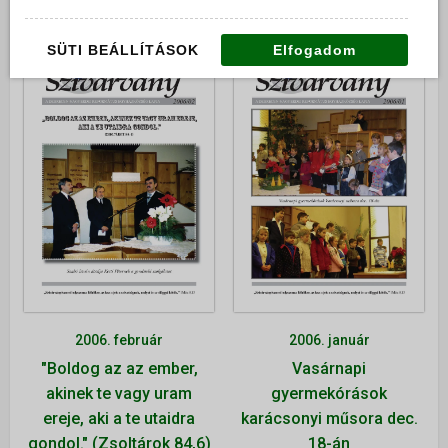
dicséret
SÜTI BEÁLLÍTÁSOK
Elfogadom
2006. február
2006. január
"Boldog az az ember,
Vasárnapi
akinek te vagy uram
gyermekórások
ereje, aki a te utaidra
karácsonyi műsora dec.
gondol." (Zsoltárok 84,6)
18-án