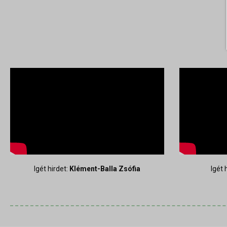
Igét hirdet:
Klément-Balla Zsófia
Igét 