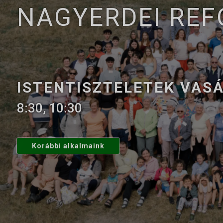
NAGYERDEI RE
ISTENTISZTELETEK VAS
8:30, 10:30
Korábbi alkalmaink