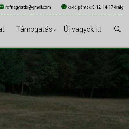
refnagyerdo@gmail.com
kedd-péntek: 9-12, 14-17 óráig
×
at
Támogatás
Új vagyok itt