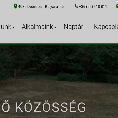
4032 Debrecen, Bolyai u. 25.
+36 (52) 410 811
lunk
Alkalmaink
Naptár
Kapcsol
TŐ KÖZÖSSÉG