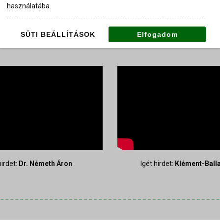
használatába.
LEGUTÓBBI IGEHIRDETÉSEINK
SÜTI BEÁLLÍTÁSOK
Elfogadom
hirdet:
Dr. Németh Áron
Igét hirdet:
Klément-Balla