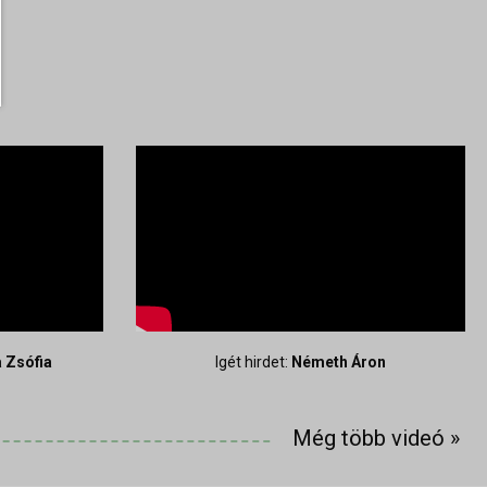
 Zsófia
Igét hirdet:
Németh Áron
Még több videó
»