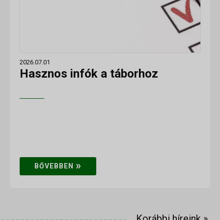
2026.07.01
Hasznos infók a táborhoz
»
BŐVEBBEN
Korábbi híreink
»