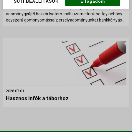
SÜTI BEÁLLÍTÁSOK
Elfogadom
A templom átrium felőli kijáratánál, az újságos polc mellett
adománygyűjtő bakkártyaterminált üzemeltünk be. Így néhány
egyszerű gombnyomással perselyadományunkat bankkártyás ...
2026.07.01
Hasznos infók a táborhoz