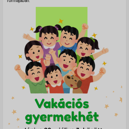
formájában.
Alapítvány
Önkéntes szolgálatok
ÚJ VAGYOK ITT