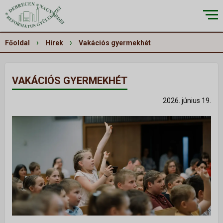
×
›
›
Főoldal
Hírek
Vakációs gyermekhét
VAKÁCIÓS GYERMEKHÉT
RÓLUNK
▼
2026. június 19.
Küldetésünk
Történetünk
Épületeink
Munkatársaink
Galéria
Szivárvány
ALKALMAINK
▼