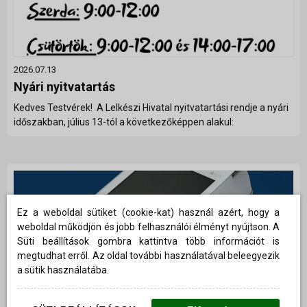
2026.07.13
Nyári nyitvatartás
Kedves Testvérek! A Lelkészi Hivatal nyitvatartási rendje a nyári
időszakban, július 13-tól a következőképpen alakul:
Ez a weboldal sütiket (cookie-kat) használ azért, hogy a
weboldal működjön és jobb felhasználói élményt nyújtson. A
Süti beállítások gombra kattintva több információt is
megtudhat erről. Az oldal további használatával beleegyezik
a sütik használatába.
2026.07.02
Bankkártyás adományozás