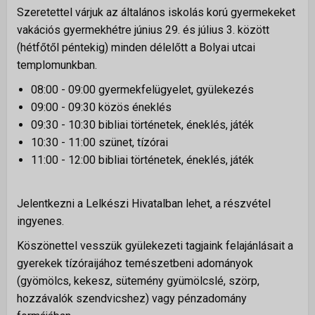
Szeretettel várjuk az általános iskolás korú gyermekeket
Istentiszteletek
vakációs gyermekhétre június 29. és július 3. között
Érdeklődőknek
(hétfőtől péntekig) minden délelőtt a Bolyai utcai
templomunkban.
Gyerekeknek
08:00 - 09:00 gyermekfelügyelet, gyülekezés
Fiataloknak
09:00 - 09:30 közös éneklés
Felnőtteknek
09:30 - 10:30 bibliai történetek, éneklés, játék
Kamarakórus
10:30 - 11:00 szünet, tízórai
11:00 - 12:00 bibliai történetek, éneklés, játék
Többgenerációs tábor
Jelentkezni a Lelkészi Hivatalban lehet, a részvétel
NAPTÁR
ingyenes.
KAPCSOLAT
Köszönettel vesszük gyülekezeti tagjaink felajánlásait a
gyerekek tízóraijához temészetbeni adományok
TÁMOGATÁS
▼
(gyömölcs, kekesz, sütemény gyümölcslé, szörp,
Adakozás
hozzávalók szendvicshez) vagy pénzadomány