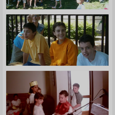
Istentiszteletek
Érdeklődőknek
Gyerekeknek
Fiataloknak
Felnőtteknek
Kamarakórus
Többgenerációs tábor
NAPTÁR
KAPCSOLAT
TÁMOGATÁS
▼
Adakozás