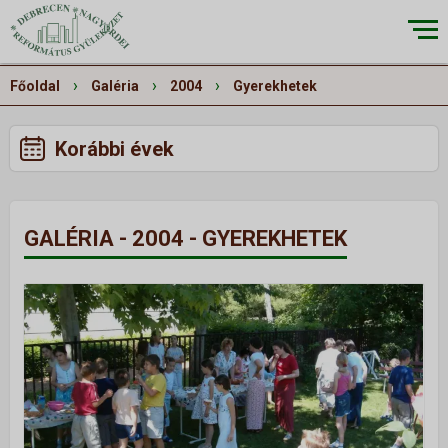
×
›
›
›
Főoldal
Galéria
2004
Gyerekhetek
Korábbi évek
RÓLUNK
▼
Küldetésünk
GALÉRIA - 2004 - GYEREKHETEK
Történetünk
Épületeink
Munkatársaink
Galéria
Szivárvány
ALKALMAINK
▼