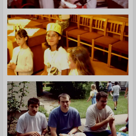
Alapítvány
Önkéntes szolgálatok
ÚJ VAGYOK ITT