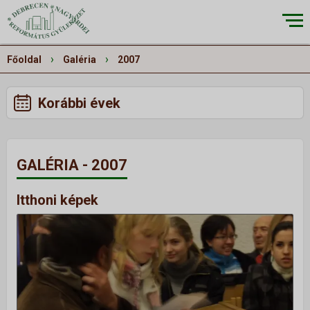
×
›
›
Főoldal
Galéria
2007
Korábbi évek
RÓLUNK
▼
Küldetésünk
GALÉRIA - 2007
Történetünk
Épületeink
Itthoni képek
Munkatársaink
Galéria
Szivárvány
ALKALMAINK
▼