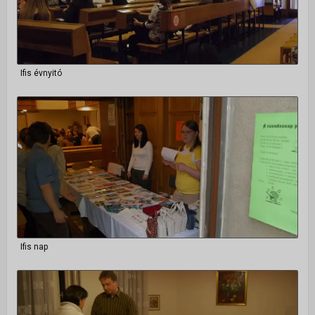
Ifis évnyitó
Ifis nap