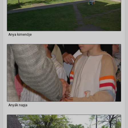
Alapítvány
Önkéntes szolgálatok
ÚJ VAGYOK ITT
Anya kimenője
Anyák napja