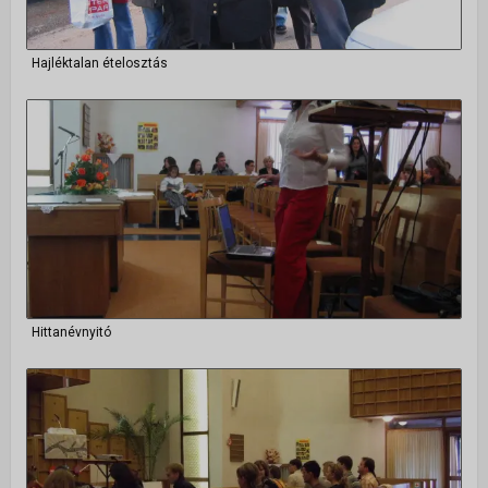
Hajléktalan ételosztás
Hittanévnyitó