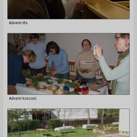
Istentiszteletek
Érdeklődőknek
Adventi ifis
Gyerekeknek
Fiataloknak
Felnőtteknek
Kamarakórus
Többgenerációs tábor
NAPTÁR
Adventi koszorú
KAPCSOLAT
TÁMOGATÁS
▼
Adakozás