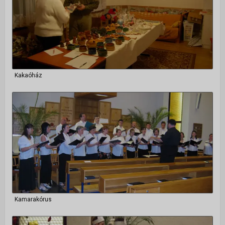
Kakaóház
Kamarakórus