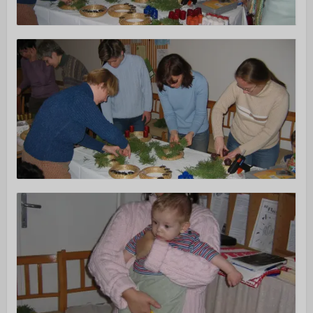
Istentiszteletek
Érdeklődőknek
Gyerekeknek
Fiataloknak
Felnőtteknek
Kamarakórus
Többgenerációs tábor
NAPTÁR
KAPCSOLAT
TÁMOGATÁS
▼
Adakozás