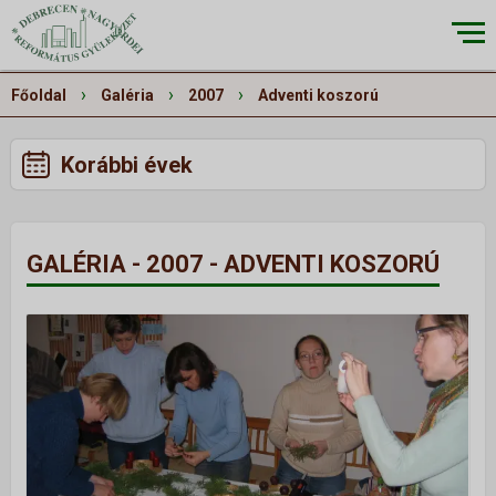
×
›
›
›
Főoldal
Galéria
2007
Adventi koszorú
Korábbi évek
RÓLUNK
▼
Küldetésünk
GALÉRIA - 2007 - ADVENTI KOSZORÚ
Történetünk
Épületeink
Munkatársaink
Galéria
Szivárvány
ALKALMAINK
▼