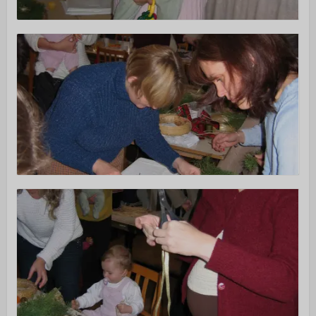
Alapítvány
Önkéntes szolgálatok
ÚJ VAGYOK ITT