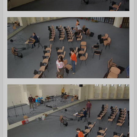
Istentiszteletek
Érdeklődőknek
Gyerekeknek
Fiataloknak
Felnőtteknek
Kamarakórus
Többgenerációs tábor
NAPTÁR
KAPCSOLAT
TÁMOGATÁS
▼
Adakozás