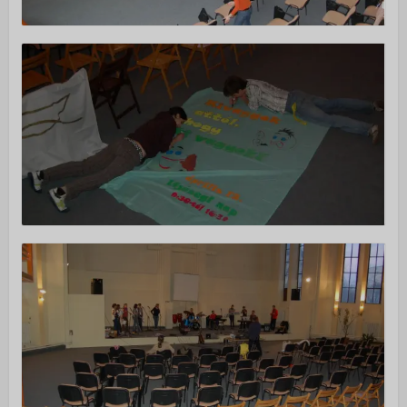
Alapítvány
Önkéntes szolgálatok
ÚJ VAGYOK ITT