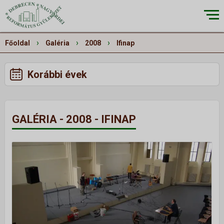
×
›
›
›
Főoldal
Galéria
2008
Ifinap
Korábbi évek
RÓLUNK
▼
Küldetésünk
GALÉRIA - 2008 - IFINAP
Történetünk
Épületeink
Munkatársaink
Galéria
Szivárvány
ALKALMAINK
▼