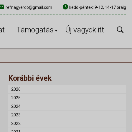
refnagyerdo@gmail.com
kedd-péntek: 9-12, 14-17 óráig
×
at
Támogatás
Új vagyok itt
Korábbi évek
2026
2025
2024
2023
2022