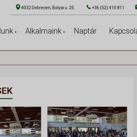
4032 Debrecen, Bolyai u. 25.
+36 (52) 410 811
lunk
Alkalmaink
Naptár
Kapcsol
SEK