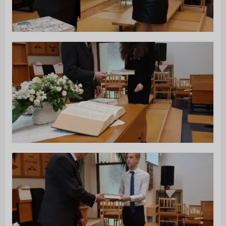
Alapítvány
Önkéntes szolgálatok
ÚJ VAGYOK ITT