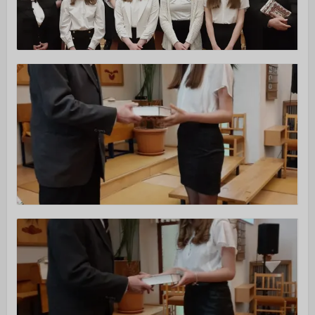
Istentiszteletek
Érdeklődőknek
Gyerekeknek
Fiataloknak
Felnőtteknek
Kamarakórus
Többgenerációs tábor
NAPTÁR
KAPCSOLAT
TÁMOGATÁS
▼
Adakozás