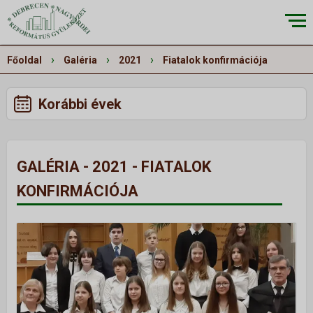
×
›
›
›
Főoldal
Galéria
2021
Fiatalok konfirmációja
Korábbi évek
RÓLUNK
▼
Küldetésünk
GALÉRIA - 2021 - FIATALOK
Történetünk
KONFIRMÁCIÓJA
Épületeink
Munkatársaink
Galéria
Szivárvány
ALKALMAINK
▼