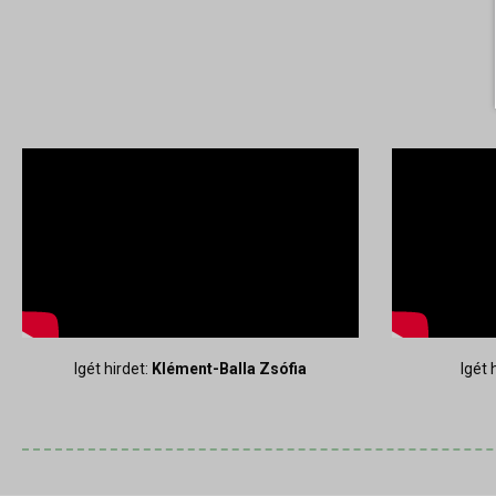
Igét hirdet:
Klément-Balla Zsófia
Igét 