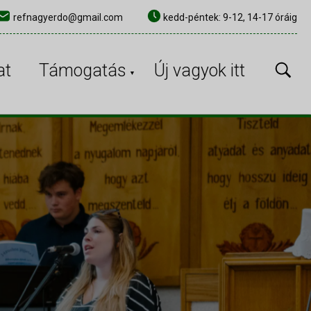
refnagyerdo@gmail.com
kedd-péntek: 9-12, 14-17 óráig
×
at
Támogatás
Új vagyok itt