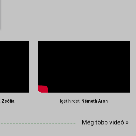
 Zsófia
Igét hirdet:
Németh Áron
Még több videó
»