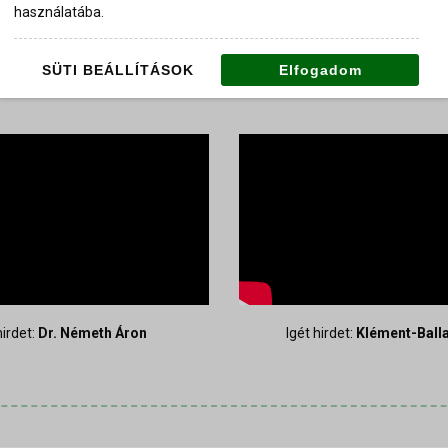
használatába.
LEGUTÓBBI IGEHIRDETÉSEINK
SÜTI BEÁLLÍTÁSOK
Elfogadom
hirdet:
Dr. Németh Áron
Igét hirdet:
Klément-Balla