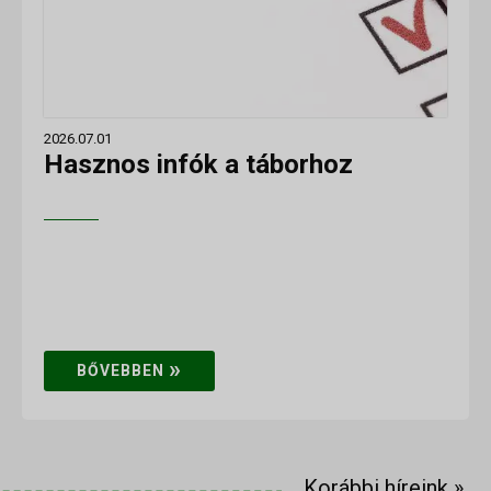
2026.07.01
Hasznos infók a táborhoz
»
BŐVEBBEN
Korábbi híreink
»