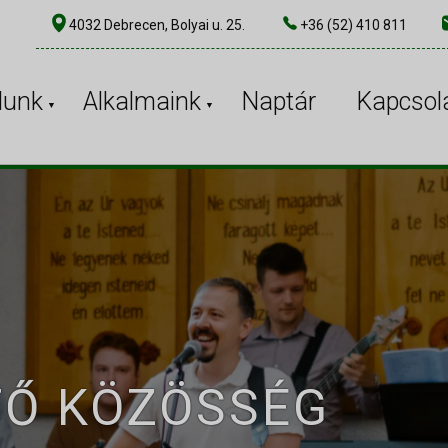
4032 Debrecen, Bolyai u. 25.
+36 (52) 410 811
lunk
Alkalmaink
Naptár
Kapcsol
TŐ KÖZÖSSÉG